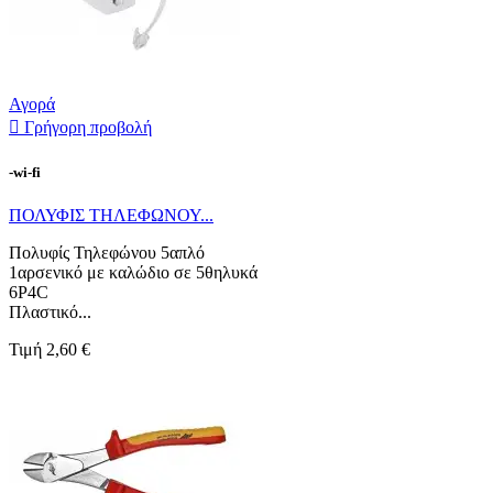
Αγορά

Γρήγορη προβολή
-wi-fi
ΠΟΛΥΦΙΣ ΤΗΛΕΦΩΝΟΥ...
Πολυφίς Τηλεφώνου 5απλό
1αρσενικό με καλώδιο σε 5θηλυκά
6P4C
Πλαστικό...
Τιμή
2,60 €