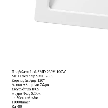
Προβολέας Led-SMD 230V 100W
Με 112led chip SMD 2835
Ευρείας Δέσμης 120°
Λευκο Αλουμίνιο Σώμα
Στεγανότητα IP65
Ψυχρό Φως 6200k
με 50εκ καλώδιο
11000lumen
Ra>80