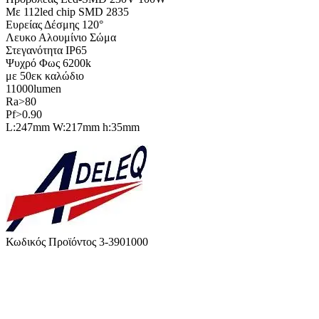
Με 112led chip SMD 2835
Ευρείας Δέσμης 120°
Λευκο Αλουμίνιο Σώμα
Στεγανότητα IP65
Ψυχρό Φως 6200k
με 50εκ καλώδιο
11000lumen
Ra>80
Pf>0.90
L:247mm W:217mm h:35mm
Κωδικός Προϊόντος
3-3901000