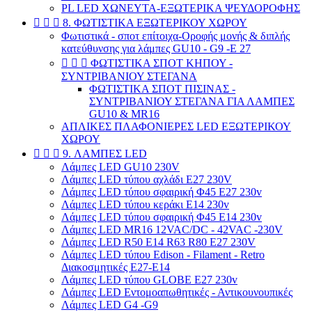
PL LED ΧΩΝΕΥΤΑ-ΕΞΩΤΕΡΙΚΑ ΨΕΥΔΟΡΟΦΗΣ



8. ΦΩΤΙΣΤΙΚΑ ΕΞΩΤΕΡΙΚΟΥ ΧΩΡΟΥ
Φωτιστικά - σποτ επίτοιχα-Οροφής μονής & διπλής
κατεύθυνσης για λάμπες GU10 - G9 -E 27



ΦΩΤΙΣΤΙΚΑ ΣΠΟΤ ΚΗΠΟΥ -
ΣΥΝΤΡΙΒΑΝΙΟΥ ΣΤΕΓΑΝΑ
ΦΩΤΙΣΤΙΚΑ ΣΠΟΤ ΠΙΣΙΝΑΣ -
ΣΥΝΤΡΙΒΑΝΙΟΥ ΣΤΕΓΑΝΑ ΓΙΑ ΛΑΜΠΕΣ
GU10 & MR16
ΑΠΛΙΚΕΣ ΠΛΑΦΟΝΙΕΡΕΣ LED ΕΞΩΤΕΡΙΚΟΥ
ΧΩΡΟΥ



9. ΛΑΜΠΕΣ LED
Λάμπες LED GU10 230V
Λάμπες LED τύπου αχλάδι E27 230V
Λάμπες LED τύπου σφαιρική Φ45 E27 230v
Λάμπες LED τύπου κεράκι E14 230v
Λάμπες LED τύπου σφαιρική Φ45 E14 230v
Λάμπες LED MR16 12VAC/DC - 42VAC -230V
Λάμπες LED R50 Ε14 R63 R80 E27 230V
Λάμπες LED τύπου Edison - Filament - Retro
Διακοσμητικές E27-E14
Λάμπες LED τύπου GLOBE E27 230v
Λάμπες LED Εντομοαπωθητικές - Αντικουνουπικές
Λάμπες LED G4 -G9