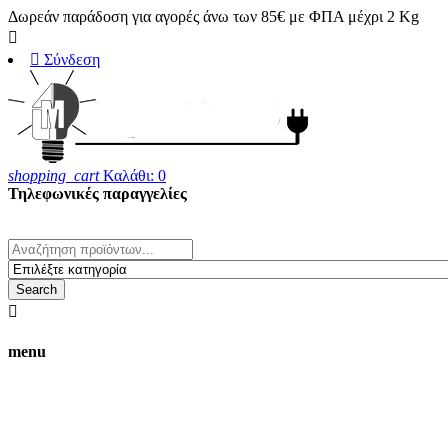
Δωρεάν παράδοση για αγορές άνω των 85€ με ΦΠΑ μέχρι 2 Kg


Σύνδεση
shopping_cart
Καλάθι:
0
Τηλεφωνικές παραγγελίες
23820 25708
whats' up 6983170280
Search

menu
Οι τιμές στο ηλεκτρονικό κατάστημα
δεν ισχύουν για αγορές από το φυσικό