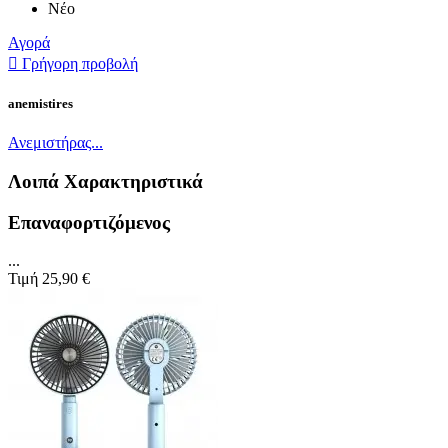
Νέο
Αγορά

Γρήγορη προβολή
anemistires
Ανεμιστήρας...
Λοιπά Χαρακτηριστικά
Επαναφορτιζόμενος
...
Τιμή
25,90 €