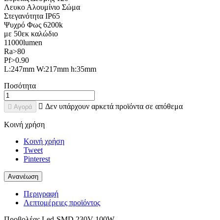
Λευκο Αλουμίνιο Σώμα
Στεγανότητα IP65
Ψυχρό Φως 6200k
με 50εκ καλώδιο
11000lumen
Ra>80
Pf>0.90
L:247mm W:217mm h:35mm
Ποσότητα

Δεν υπάρχουν αρκετά προϊόντα σε απόθεμα

Αγορά
Κοινή χρήση
Κοινή χρήση
Tweet
Pinterest
Περιγραφή
Λεπτομέρειες προϊόντος
Προβολέας Led-SMD 230V 100W