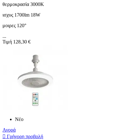
θερμοκρασία 3000K
ισχυς 1700lm 18W
μοιρες 120°
...
Τιμή
128,30 €
Νέο
Αγορά

Γρήγορη προβολή