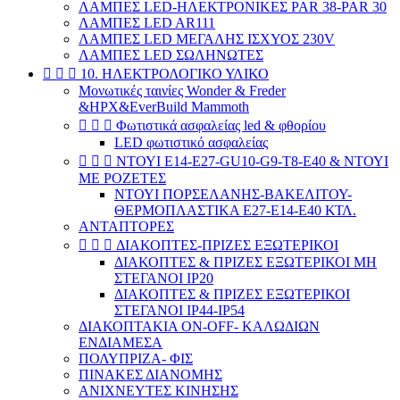
ΛΑΜΠΕΣ LED-ΗΛΕΚΤΡΟΝΙΚΕΣ PAR 38-PAR 30
ΛΑΜΠΕΣ LED AR111
ΛΑΜΠΕΣ LED ΜΕΓΑΛΗΣ ΙΣΧΥΟΣ 230V
ΛΑΜΠΕΣ LED ΣΩΛΗΝΩΤΕΣ



10. ΗΛΕΚΤΡΟΛΟΓΙΚΟ ΥΛΙΚΟ
Μονωτικές ταινίες Wonder & Freder
&HPX&EverBuild Mammoth



Φωτιστικά ασφαλείας led & φθορίου
LED φωτιστικό ασφαλείας



ΝΤΟΥΙ E14-E27-GU10-G9-T8-E40 & ΝΤΟΥΙ
ΜΕ ΡΟΖΕΤΕΣ
ΝΤΟΥΙ ΠΟΡΣΕΛΑΝΗΣ-ΒΑΚΕΛΙΤΟΥ-
ΘΕΡΜΟΠΛΑΣΤΙΚΑ Ε27-Ε14-Ε40 ΚΤΛ.
ΑΝΤΑΠΤΟΡΕΣ



ΔΙΑΚΟΠΤΕΣ-ΠΡΙΖΕΣ ΕΞΩΤΕΡΙΚΟΙ
ΔΙΑΚΟΠΤΕΣ & ΠΡΙΖΕΣ ΕΞΩΤΕΡΙΚΟΙ ΜΗ
ΣΤΕΓΑΝΟΙ ΙΡ20
ΔΙΑΚΟΠΤΕΣ & ΠΡΙΖΕΣ ΕΞΩΤΕΡΙΚΟΙ
ΣΤΕΓΑΝΟΙ ΙΡ44-ΙP54
ΔΙΑΚΟΠΤΑΚΙΑ ON-OFF- ΚΑΛΩΔΙΩΝ
ΕΝΔΙΑΜΕΣΑ
ΠΟΛΥΠΡΙΖΑ- ΦΙΣ
ΠΙΝΑΚΕΣ ΔΙΑΝΟΜΗΣ
ΑΝΙΧΝΕΥΤΕΣ ΚΙΝΗΣΗΣ