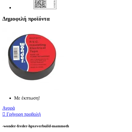
Δημοφιλή προϊόντα
Με έκπτωση!
Αγορά

Γρήγορη προβολή
-wonder-freder-hpxeverbuild-mammoth