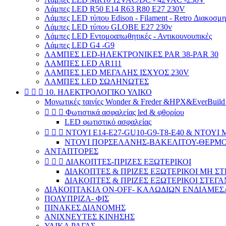
Λάμπες LED R50 Ε14 R63 R80 E27 230V
Λάμπες LED τύπου Edison - Filament - Retro Διακοσμ
Λάμπες LED τύπου GLOBE E27 230v
Λάμπες LED Εντομοαπωθητικές - Αντικουνουπικές
Λάμπες LED G4 -G9
ΛΑΜΠΕΣ LED-ΗΛΕΚΤΡΟΝΙΚΕΣ PAR 38-PAR 30
ΛΑΜΠΕΣ LED AR111
ΛΑΜΠΕΣ LED ΜΕΓΑΛΗΣ ΙΣΧΥΟΣ 230V
ΛΑΜΠΕΣ LED ΣΩΛΗΝΩΤΕΣ



10. ΗΛΕΚΤΡΟΛΟΓΙΚΟ ΥΛΙΚΟ
Μονωτικές ταινίες Wonder & Freder &HPX&EverBuil



Φωτιστικά ασφαλείας led & φθορίου
LED φωτιστικό ασφαλείας



ΝΤΟΥΙ E14-E27-GU10-G9-T8-E40 & ΝΤΟΥΙ
ΝΤΟΥΙ ΠΟΡΣΕΛΑΝΗΣ-ΒΑΚΕΛΙΤΟΥ-ΘΕΡΜΟΠ
ΑΝΤΑΠΤΟΡΕΣ



ΔΙΑΚΟΠΤΕΣ-ΠΡΙΖΕΣ ΕΞΩΤΕΡΙΚΟΙ
ΔΙΑΚΟΠΤΕΣ & ΠΡΙΖΕΣ ΕΞΩΤΕΡΙΚΟΙ ΜΗ ΣΤ
ΔΙΑΚΟΠΤΕΣ & ΠΡΙΖΕΣ ΕΞΩΤΕΡΙΚΟΙ ΣΤΕΓΑΝΟ
ΔΙΑΚΟΠΤΑΚΙΑ ON-OFF- ΚΑΛΩΔΙΩΝ ΕΝΔΙΑΜΕΣ
ΠΟΛΥΠΡΙΖΑ- ΦΙΣ
ΠΙΝΑΚΕΣ ΔΙΑΝΟΜΗΣ
ΑΝΙΧΝΕΥΤΕΣ ΚΙΝΗΣΗΣ
ΥΛΙΚΑ ΡΑΓΑΣ