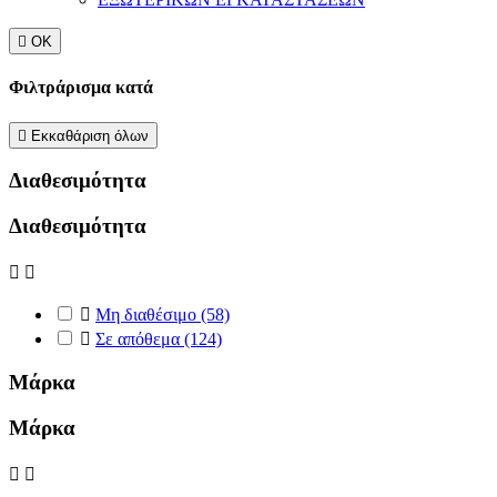

ΟΚ
Φιλτράρισμα κατά

Εκκαθάριση όλων
Διαθεσιμότητα
Διαθεσιμότητα



Μη διαθέσιμο
(58)

Σε απόθεμα
(124)
Μάρκα
Μάρκα

