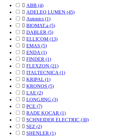

ABB
(4)

ADELEQ LUMEN
(45)

Autonics
(1)

BIOMAT.a
(5)

DABLER
(5)

ELLICOM
(13)

EMAS
(5)

ENDA
(1)

FINDER
(1)

FLEXZON
(21)

ITALTECNICA
(1)

KRIPAL
(1)

KRONOS
(5)

LAE
(2)

LONGJING
(3)

PCE
(7)

RADE KOCAR
(1)

SCHNEIDER ELECTRIC
(30)

SEZ
(2)

SHENLER
(1)