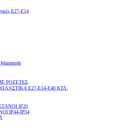
ητικές E27-E14
d Mammoth
 ΜΕ ΡΟΖΕΤΕΣ
ΛΑΣΤΙΚΑ Ε27-Ε14-Ε40 ΚΤΛ.
ΕΓΑΝΟΙ ΙΡ20
Ι ΙΡ44-ΙP54
Α