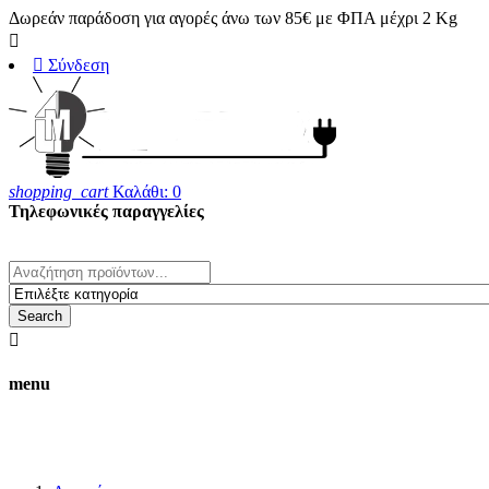
Δωρεάν παράδοση για αγορές άνω των 85€ με ΦΠΑ μέχρι 2 Kg


Σύνδεση
shopping_cart
Καλάθι:
0
Τηλεφωνικές παραγγελίες
23820 25708
whats' up 6983170280
Search

menu
Οι τιμές στο ηλεκτρονικό κατάστημα δ