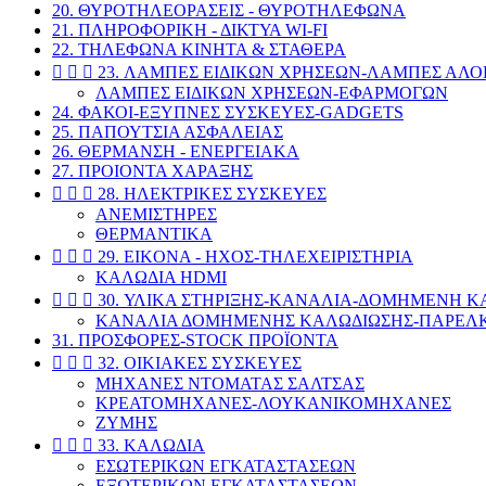
20. ΘΥΡΟΤΗΛΕΟΡΑΣΕΙΣ - ΘΥΡΟΤΗΛΕΦΩΝΑ
21. ΠΛΗΡΟΦΟΡΙΚΗ - ΔΙΚΤΥΑ WI-FI
22. ΤΗΛΕΦΩΝΑ ΚΙΝΗΤΑ & ΣΤΑΘΕΡΑ



23. ΛΑΜΠΕΣ ΕΙΔΙΚΩΝ ΧΡΗΣΕΩΝ-ΛΑΜΠΕΣ ΑΛ
ΛΑΜΠΕΣ ΕΙΔΙΚΩΝ ΧΡΗΣΕΩΝ-ΕΦΑΡΜΟΓΩΝ
24. ΦΑΚΟΙ-ΕΞΥΠΝΕΣ ΣΥΣΚΕΥΕΣ-GADGETS
25. ΠΑΠΟΥΤΣΙΑ ΑΣΦΑΛΕΙΑΣ
26. ΘΕΡΜΑΝΣΗ - ΕΝΕΡΓΕΙΑΚΑ
27. ΠΡΟΙΟΝΤΑ ΧΑΡΑΞΗΣ



28. ΗΛΕΚΤΡΙΚΕΣ ΣΥΣΚΕΥΕΣ
ΑΝΕΜΙΣΤΗΡΕΣ
ΘΕΡΜΑΝΤΙΚΑ



29. EIKONA - ΗΧΟΣ-ΤΗΛΕΧΕΙΡΙΣΤΗΡΙΑ
ΚΑΛΩΔΙΑ HDMI



30. ΥΛΙΚΑ ΣΤΗΡΙΞΗΣ-ΚΑΝΑΛΙΑ-ΔΟΜΗΜΕΝΗ 
ΚΑΝΑΛΙΑ ΔΟΜΗΜΕΝΗΣ ΚΑΛΩΔΙΩΣΗΣ-ΠΑΡΕ
31. ΠΡΟΣΦΟΡΕΣ-STOCK ΠΡΟΪΟΝΤΑ



32. ΟΙΚΙΑΚΕΣ ΣΥΣΚΕΥΕΣ
ΜΗΧΑΝΕΣ ΝΤΟΜΑΤΑΣ ΣΑΛΤΣΑΣ
KΡΕΑΤΟΜΗΧΑΝΕΣ-ΛΟΥΚΑΝΙΚΟΜΗΧΑΝΕΣ
ΖΥΜΗΣ



33. ΚΑΛΩΔΙΑ
ΕΣΩΤΕΡΙΚΩΝ ΕΓΚΑΤΑΣΤΑΣΕΩΝ
ΕΞΩΤΕΡΙΚΩΝ ΕΓΚΑΤΑΣΤΑΣΕΩΝ