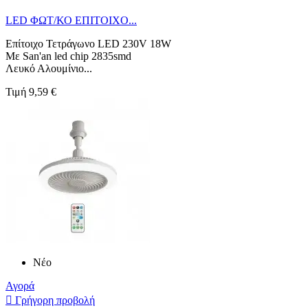
LED ΦΩΤ/ΚΟ ΕΠΙΤΟΙΧΟ...
Επίτοιχο Τετράγωνο LED 230V 18W
Με San'an led chip 2835smd
Λευκό Αλουμίνιο...
Τιμή
9,59 €
Νέο
Αγορά

Γρήγορη προβολή