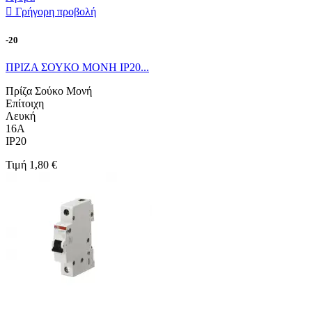

Γρήγορη προβολή
-20
ΠΡΙΖΑ ΣΟΥΚΟ ΜΟΝΗ IP20...
Πρίζα Σούκο Μονή
Επίτοιχη
Λευκή
16A
IP20
Τιμή
1,80 €