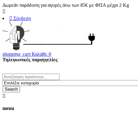
Δωρεάν παράδοση για αγορές άνω των 85€ με ΦΠΑ μέχρι 2 Kg


Σύνδεση
shopping_cart
Καλάθι:
0
Τηλεφωνικές παραγγελίες
23820 25708
whats' up 6983170280
Search

menu
Οι τιμές στο ηλεκτρονικό κατάστημα
δεν ισχύουν για αγορές από το φυσικό