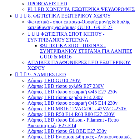
ΠΡΟΒΟΛΕΙΣ LED
PL LED ΧΩΝΕΥΤΑ-ΕΞΩΤΕΡΙΚΑ ΨΕΥΔΟΡΟΦΗΣ



8. ΦΩΤΙΣΤΙΚΑ ΕΞΩΤΕΡΙΚΟΥ ΧΩΡΟΥ
Φωτιστικά - σποτ επίτοιχα-Οροφής μονής & διπλής
κατεύθυνσης για λάμπες GU10 - G9 -E 27



ΦΩΤΙΣΤΙΚΑ ΣΠΟΤ ΚΗΠΟΥ -
ΣΥΝΤΡΙΒΑΝΙΟΥ ΣΤΕΓΑΝΑ
ΦΩΤΙΣΤΙΚΑ ΣΠΟΤ ΠΙΣΙΝΑΣ -
ΣΥΝΤΡΙΒΑΝΙΟΥ ΣΤΕΓΑΝΑ ΓΙΑ ΛΑΜΠΕΣ
GU10 & MR16
ΑΠΛΙΚΕΣ ΠΛΑΦΟΝΙΕΡΕΣ LED ΕΞΩΤΕΡΙΚΟΥ
ΧΩΡΟΥ



9. ΛΑΜΠΕΣ LED
Λάμπες LED GU10 230V
Λάμπες LED τύπου αχλάδι E27 230V
Λάμπες LED τύπου σφαιρική Φ45 E27 230v
Λάμπες LED τύπου κεράκι E14 230v
Λάμπες LED τύπου σφαιρική Φ45 E14 230v
Λάμπες LED MR16 12VAC/DC - 42VAC -230V
Λάμπες LED R50 Ε14 R63 R80 E27 230V
Λάμπες LED τύπου Edison - Filament - Retro
Διακοσμητικές E27-E14
Λάμπες LED τύπου GLOBE E27 230v
Λάμπες LED Εντομοαπωθητικές - Αντικουνουπικές