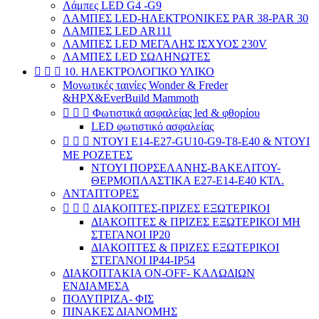
Λάμπες LED G4 -G9
ΛΑΜΠΕΣ LED-ΗΛΕΚΤΡΟΝΙΚΕΣ PAR 38-PAR 30
ΛΑΜΠΕΣ LED AR111
ΛΑΜΠΕΣ LED ΜΕΓΑΛΗΣ ΙΣΧΥΟΣ 230V
ΛΑΜΠΕΣ LED ΣΩΛΗΝΩΤΕΣ



10. ΗΛΕΚΤΡΟΛΟΓΙΚΟ ΥΛΙΚΟ
Μονωτικές ταινίες Wonder & Freder
&HPX&EverBuild Mammoth



Φωτιστικά ασφαλείας led & φθορίου
LED φωτιστικό ασφαλείας



ΝΤΟΥΙ E14-E27-GU10-G9-T8-E40 & ΝΤΟΥΙ
ΜΕ ΡΟΖΕΤΕΣ
ΝΤΟΥΙ ΠΟΡΣΕΛΑΝΗΣ-ΒΑΚΕΛΙΤΟΥ-
ΘΕΡΜΟΠΛΑΣΤΙΚΑ Ε27-Ε14-Ε40 ΚΤΛ.
ΑΝΤΑΠΤΟΡΕΣ



ΔΙΑΚΟΠΤΕΣ-ΠΡΙΖΕΣ ΕΞΩΤΕΡΙΚΟΙ
ΔΙΑΚΟΠΤΕΣ & ΠΡΙΖΕΣ ΕΞΩΤΕΡΙΚΟΙ ΜΗ
ΣΤΕΓΑΝΟΙ ΙΡ20
ΔΙΑΚΟΠΤΕΣ & ΠΡΙΖΕΣ ΕΞΩΤΕΡΙΚΟΙ
ΣΤΕΓΑΝΟΙ ΙΡ44-ΙP54
ΔΙΑΚΟΠΤΑΚΙΑ ON-OFF- ΚΑΛΩΔΙΩΝ
ΕΝΔΙΑΜΕΣΑ
ΠΟΛΥΠΡΙΖΑ- ΦΙΣ
ΠΙΝΑΚΕΣ ΔΙΑΝΟΜΗΣ