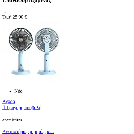
Επαναφορτιζόμενος
...
Τιμή
25,90 €
Νέο
Αγορά

Γρήγορη προβολή
anemistires
Ανεμιστήρας φορητός με...