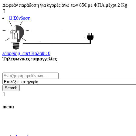
Δωρεάν παράδοση για αγορές άνω των 85€ με ΦΠΑ μέχρι 2 Kg


Σύνδεση
shopping_cart
Καλάθι:
0
Τηλεφωνικές παραγγελίες
23820 25708
whats' up 6983170280
Search

menu
Οι τιμές στο ηλεκτρονικό κατάστημα δ