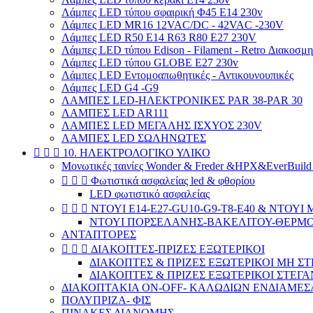
Λάμπες LED τύπου σφαιρική Φ45 E14 230v
Λάμπες LED MR16 12VAC/DC - 42VAC -230V
Λάμπες LED R50 Ε14 R63 R80 E27 230V
Λάμπες LED τύπου Edison - Filament - Retro Διακοσμ
Λάμπες LED τύπου GLOBE E27 230v
Λάμπες LED Εντομοαπωθητικές - Αντικουνουπικές
Λάμπες LED G4 -G9
ΛΑΜΠΕΣ LED-ΗΛΕΚΤΡΟΝΙΚΕΣ PAR 38-PAR 30
ΛΑΜΠΕΣ LED AR111
ΛΑΜΠΕΣ LED ΜΕΓΑΛΗΣ ΙΣΧΥΟΣ 230V
ΛΑΜΠΕΣ LED ΣΩΛΗΝΩΤΕΣ



10. ΗΛΕΚΤΡΟΛΟΓΙΚΟ ΥΛΙΚΟ
Μονωτικές ταινίες Wonder & Freder &HPX&EverBuil



Φωτιστικά ασφαλείας led & φθορίου
LED φωτιστικό ασφαλείας



ΝΤΟΥΙ E14-E27-GU10-G9-T8-E40 & ΝΤΟΥΙ
ΝΤΟΥΙ ΠΟΡΣΕΛΑΝΗΣ-ΒΑΚΕΛΙΤΟΥ-ΘΕΡΜΟΠ
ΑΝΤΑΠΤΟΡΕΣ



ΔΙΑΚΟΠΤΕΣ-ΠΡΙΖΕΣ ΕΞΩΤΕΡΙΚΟΙ
ΔΙΑΚΟΠΤΕΣ & ΠΡΙΖΕΣ ΕΞΩΤΕΡΙΚΟΙ ΜΗ ΣΤ
ΔΙΑΚΟΠΤΕΣ & ΠΡΙΖΕΣ ΕΞΩΤΕΡΙΚΟΙ ΣΤΕΓΑΝΟ
ΔΙΑΚΟΠΤΑΚΙΑ ON-OFF- ΚΑΛΩΔΙΩΝ ΕΝΔΙΑΜΕΣ
ΠΟΛΥΠΡΙΖΑ- ΦΙΣ
ΠΙΝΑΚΕΣ ΔΙΑΝΟΜΗΣ