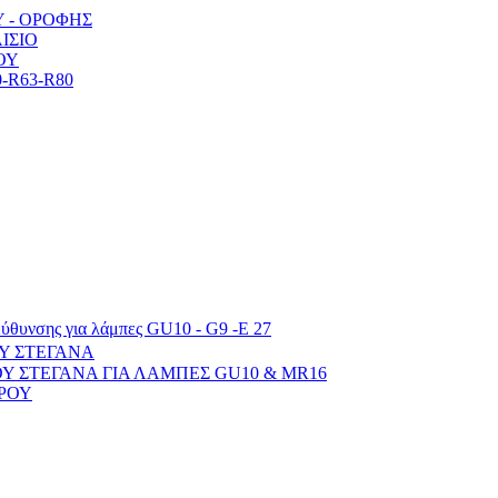
 - ΟΡΟΦΗΣ
ΙΣΙΟ
ΟΥ
R63-R80
εύθυνσης για λάμπες GU10 - G9 -E 27
ΟΥ ΣΤΕΓΑΝΑ
ΟΥ ΣΤΕΓΑΝΑ ΓΙΑ ΛΑΜΠΕΣ GU10 & MR16
ΡΟΥ