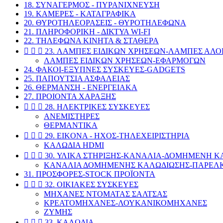
18. ΣΥΝΑΓΕΡΜΟΣ - ΠΥΡΑΝΙΧΝΕΥΣΗ
19. ΚΑΜΕΡΕΣ - ΚΑΤΑΓΡΑΦΙΚΑ
20. ΘΥΡΟΤΗΛΕΟΡΑΣΕΙΣ - ΘΥΡΟΤΗΛΕΦΩΝΑ
21. ΠΛΗΡΟΦΟΡΙΚΗ - ΔΙΚΤΥΑ WI-FI
22. ΤΗΛΕΦΩΝΑ ΚΙΝΗΤΑ & ΣΤΑΘΕΡΑ



23. ΛΑΜΠΕΣ ΕΙΔΙΚΩΝ ΧΡΗΣΕΩΝ-ΛΑΜΠΕΣ ΑΛ
ΛΑΜΠΕΣ ΕΙΔΙΚΩΝ ΧΡΗΣΕΩΝ-ΕΦΑΡΜΟΓΩΝ
24. ΦΑΚΟΙ-ΕΞΥΠΝΕΣ ΣΥΣΚΕΥΕΣ-GADGETS
25. ΠΑΠΟΥΤΣΙΑ ΑΣΦΑΛΕΙΑΣ
26. ΘΕΡΜΑΝΣΗ - ΕΝΕΡΓΕΙΑΚΑ
27. ΠΡΟΙΟΝΤΑ ΧΑΡΑΞΗΣ



28. ΗΛΕΚΤΡΙΚΕΣ ΣΥΣΚΕΥΕΣ
ΑΝΕΜΙΣΤΗΡΕΣ
ΘΕΡΜΑΝΤΙΚΑ



29. EIKONA - ΗΧΟΣ-ΤΗΛΕΧΕΙΡΙΣΤΗΡΙΑ
ΚΑΛΩΔΙΑ HDMI



30. ΥΛΙΚΑ ΣΤΗΡΙΞΗΣ-ΚΑΝΑΛΙΑ-ΔΟΜΗΜΕΝΗ 
ΚΑΝΑΛΙΑ ΔΟΜΗΜΕΝΗΣ ΚΑΛΩΔΙΩΣΗΣ-ΠΑΡΕ
31. ΠΡΟΣΦΟΡΕΣ-STOCK ΠΡΟΪΟΝΤΑ



32. ΟΙΚΙΑΚΕΣ ΣΥΣΚΕΥΕΣ
ΜΗΧΑΝΕΣ ΝΤΟΜΑΤΑΣ ΣΑΛΤΣΑΣ
KΡΕΑΤΟΜΗΧΑΝΕΣ-ΛΟΥΚΑΝΙΚΟΜΗΧΑΝΕΣ
ΖΥΜΗΣ



33. ΚΑΛΩΔΙΑ