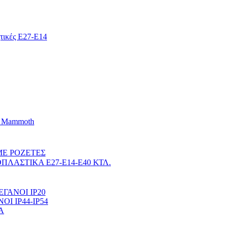
ητικές E27-E14
d Mammoth
 ΜΕ ΡΟΖΕΤΕΣ
ΛΑΣΤΙΚΑ Ε27-Ε14-Ε40 ΚΤΛ.
ΕΓΑΝΟΙ ΙΡ20
Ι ΙΡ44-ΙP54
Α