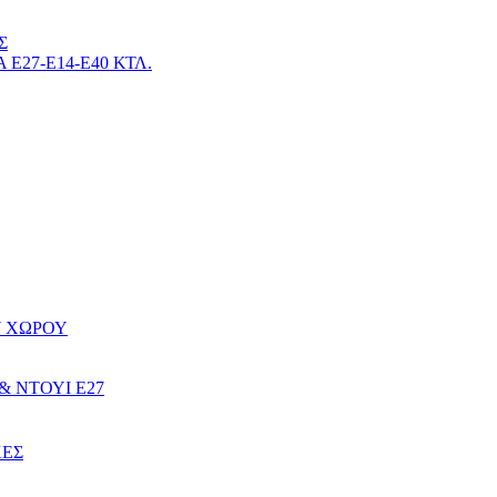
Σ
27-Ε14-Ε40 ΚΤΛ.
Υ ΧΩΡΟΥ
& ΝΤΟΥΙ Ε27
ΚΕΣ