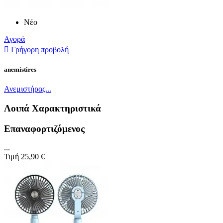
Νέο
Αγορά

Γρήγορη προβολή
anemistires
Ανεμιστήρας...
Λοιπά Χαρακτηριστικά
Επαναφορτιζόμενος
...
Τιμή
25,90 €