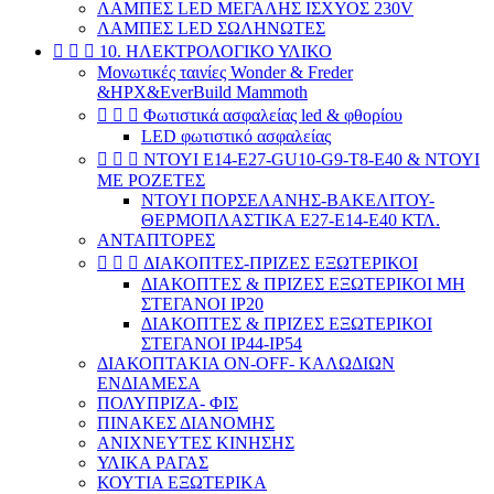
ΛΑΜΠΕΣ LED ΜΕΓΑΛΗΣ ΙΣΧΥΟΣ 230V
ΛΑΜΠΕΣ LED ΣΩΛΗΝΩΤΕΣ



10. ΗΛΕΚΤΡΟΛΟΓΙΚΟ ΥΛΙΚΟ
Μονωτικές ταινίες Wonder & Freder
&HPX&EverBuild Mammoth



Φωτιστικά ασφαλείας led & φθορίου
LED φωτιστικό ασφαλείας



ΝΤΟΥΙ E14-E27-GU10-G9-T8-E40 & ΝΤΟΥΙ
ΜΕ ΡΟΖΕΤΕΣ
ΝΤΟΥΙ ΠΟΡΣΕΛΑΝΗΣ-ΒΑΚΕΛΙΤΟΥ-
ΘΕΡΜΟΠΛΑΣΤΙΚΑ Ε27-Ε14-Ε40 ΚΤΛ.
ΑΝΤΑΠΤΟΡΕΣ



ΔΙΑΚΟΠΤΕΣ-ΠΡΙΖΕΣ ΕΞΩΤΕΡΙΚΟΙ
ΔΙΑΚΟΠΤΕΣ & ΠΡΙΖΕΣ ΕΞΩΤΕΡΙΚΟΙ ΜΗ
ΣΤΕΓΑΝΟΙ ΙΡ20
ΔΙΑΚΟΠΤΕΣ & ΠΡΙΖΕΣ ΕΞΩΤΕΡΙΚΟΙ
ΣΤΕΓΑΝΟΙ ΙΡ44-ΙP54
ΔΙΑΚΟΠΤΑΚΙΑ ON-OFF- ΚΑΛΩΔΙΩΝ
ΕΝΔΙΑΜΕΣΑ
ΠΟΛΥΠΡΙΖΑ- ΦΙΣ
ΠΙΝΑΚΕΣ ΔΙΑΝΟΜΗΣ
ΑΝΙΧΝΕΥΤΕΣ ΚΙΝΗΣΗΣ
ΥΛΙΚΑ ΡΑΓΑΣ
ΚΟΥΤΙΑ ΕΞΩΤΕΡΙΚΑ