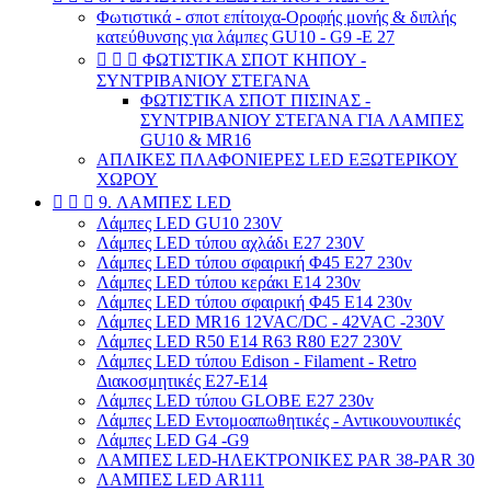
Φωτιστικά - σποτ επίτοιχα-Οροφής μονής & διπλής
κατεύθυνσης για λάμπες GU10 - G9 -E 27



ΦΩΤΙΣΤΙΚΑ ΣΠΟΤ ΚΗΠΟΥ -
ΣΥΝΤΡΙΒΑΝΙΟΥ ΣΤΕΓΑΝΑ
ΦΩΤΙΣΤΙΚΑ ΣΠΟΤ ΠΙΣΙΝΑΣ -
ΣΥΝΤΡΙΒΑΝΙΟΥ ΣΤΕΓΑΝΑ ΓΙΑ ΛΑΜΠΕΣ
GU10 & MR16
ΑΠΛΙΚΕΣ ΠΛΑΦΟΝΙΕΡΕΣ LED ΕΞΩΤΕΡΙΚΟΥ
ΧΩΡΟΥ



9. ΛΑΜΠΕΣ LED
Λάμπες LED GU10 230V
Λάμπες LED τύπου αχλάδι E27 230V
Λάμπες LED τύπου σφαιρική Φ45 E27 230v
Λάμπες LED τύπου κεράκι E14 230v
Λάμπες LED τύπου σφαιρική Φ45 E14 230v
Λάμπες LED MR16 12VAC/DC - 42VAC -230V
Λάμπες LED R50 Ε14 R63 R80 E27 230V
Λάμπες LED τύπου Edison - Filament - Retro
Διακοσμητικές E27-E14
Λάμπες LED τύπου GLOBE E27 230v
Λάμπες LED Εντομοαπωθητικές - Αντικουνουπικές
Λάμπες LED G4 -G9
ΛΑΜΠΕΣ LED-ΗΛΕΚΤΡΟΝΙΚΕΣ PAR 38-PAR 30
ΛΑΜΠΕΣ LED AR111