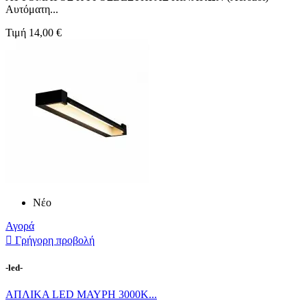
Αυτόματη...
Τιμή
14,00 €
Νέο
Αγορά

Γρήγορη προβολή
-led-
ΑΠΛΙΚΑ LED ΜΑΥΡΗ 3000Κ...