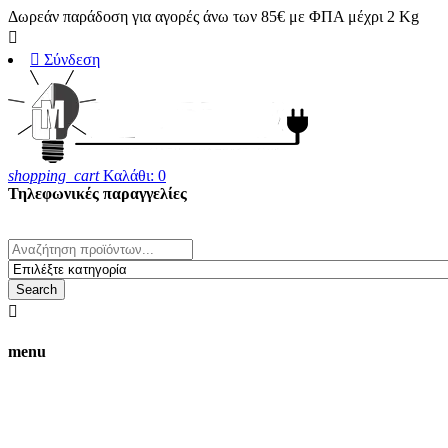
Δωρεάν παράδοση για αγορές άνω των 85€ με ΦΠΑ μέχρι 2 Kg


Σύνδεση
shopping_cart
Καλάθι:
0
Τηλεφωνικές παραγγελίες
23820 25708
whats' up 6983170280
Search

menu
Οι τιμές στο ηλεκτρονικό κατάστημα
δεν ισχύουν για αγορές από το φυσικό