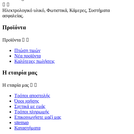


Ηλεκτρολογικό υλικό, Φωτιστικά, Κάμερες, Συστήματα
ασφαλείας.
Προϊόντα
Προϊόντα


Πτώση τιμών
Νέα προϊόντα
Καλύτερες πωλήσεις
Η εταιρία μας
Η εταιρία μας


Τρόποι αποστολής
Όροι χρήσης
Σχετικά με εμάς
Τρόποι πληρωμής
Επικοινωνήστε μαζί μας
sitemap
Καταστήματα