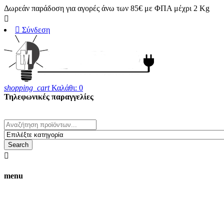
Δωρεάν παράδοση για αγορές άνω των 85€ με ΦΠΑ μέχρι 2 Kg


Σύνδεση
shopping_cart
Καλάθι:
0
Τηλεφωνικές παραγγελίες
23820 25708
whats' up 6983170280
Search

menu
Οι τιμές στο ηλεκτρονικό κατάστημα
δεν ισχύουν για αγορές από το φυσικό