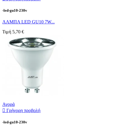
-led-gu10-230v
ΛΑΜΠΑ LED GU10 7W...
Τιμή
5,70 €
Αγορά

Γρήγορη προβολή
-led-gu10-230v