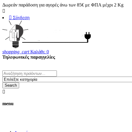
Δωρεάν παράδοση για αγορές άνω των 85€ με ΦΠΑ μέχρι 2 Kg


Σύνδεση
shopping_cart
Καλάθι:
0
Τηλεφωνικές παραγγελίες
23820 25708
whats' up 6983170280
Search

menu
Οι τιμές στο ηλεκτρονικό κατάστημα δ