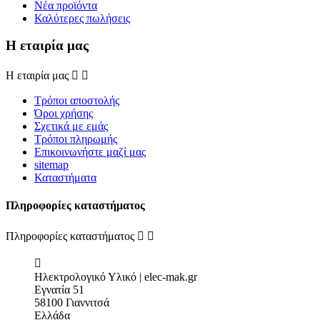
Νέα προϊόντα
Καλύτερες πωλήσεις
Η εταιρία μας
Η εταιρία μας


Τρόποι αποστολής
Όροι χρήσης
Σχετικά με εμάς
Τρόποι πληρωμής
Επικοινωνήστε μαζί μας
sitemap
Καταστήματα
Πληροφορίες καταστήματος
Πληροφορίες καταστήματος



Ηλεκτρολογικό Υλικό | elec-mak.gr
Εγνατία 51
58100 Γιαννιτσά
Ελλάδα